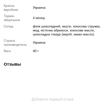
Країна-
Украина
виробник
Термін
4 місяці
зберігання
Склад
фінік шоколадний, кеш'ю, кокосова стружка,
мед, кісточка абрикоси, кокосове масло,
шоколадна глазур (кероб, какао-масло).
Страна
Украина
производитель
Вага
40 г
Отзывы
Добавьте первый отзыв