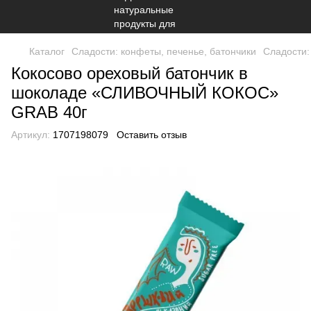
Каталог
Сладости: конфеты, печенье, батончики
Сладости:
Кокосово ореховый батончик в
шоколаде «СЛИВОЧНЫЙ КОКОС»
GRAB 40г
Артикул:
1707198079
Оставить отзыв