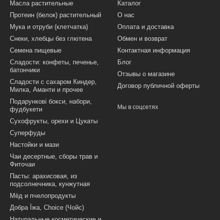
Масла растительные
Каталог
Протеин (белок) растительный
О нас
Мука и отруби (клетчатка)
Оплата и доставка
Снеки, хлебцы без глютена
Обмен и возврат
Семена пищевые
Контактная информация
Сладости: конфеты, печенье,
Блог
батончики
Отзывы о магазине
Сладости с сахаром Киндер,
Договор публичной оферты
Милка, Аманти и прочее
Подарункові бокси, набори,
Мы в соцсетях
фудбукети
Сухофрукты, орехи и Цукаты
Суперфуды
Настойки и мази
Чаи десертные, сборы трав и
Фиточаи
Пасты: арахисовая, из
подсолнечника, кунжутная
Мёд и пчелопродукты
Добра Їжа, Choice (Чойс)
Натуральные косметические и