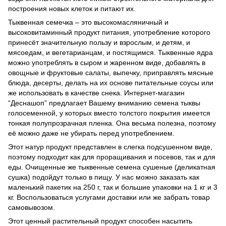
построения новых клеток и питают их.
Тыквенная семечка – это высокомасляничный и
высоковитаминный продукт питания, употребление которого
принесёт значительную пользу и взрослым, и детям, и
мясоедам, и вегетарианцам, и постящимся. Тыквенные ядра
можно употреблять в сыром и жаренном виде, добавлять в
овощные и фруктовые салаты, выпечку, приправлять мясные
блюда, десерты, делать на их основе питательные соусы или
же использовать в качестве снека. Интернет-магазин
“Деснашоп” предлагает Вашему вниманию семена тыквы
голосеменной, у которых вместо толстого покрытия имеется
тонкая полупрозрачная пленка. Она весьма полезна, поэтому
её можно даже не убирать перед употреблением.
Этот натур продукт представлен в слегка подсушенном виде,
поэтому подходит как для проращивания и посевов, так и для
еды. Очищенные же тыквенные семена сушеные (деликатная
сушка) подойдут только в пищу. У нас можно заказать как
маленький пакетик на 250 г, так и большие упаковки на 1 кг и 3
кг. Воспользоваться услугами доставки или же забрать товар
самовывозом.
Этот ценный растительный продукт способен насытить