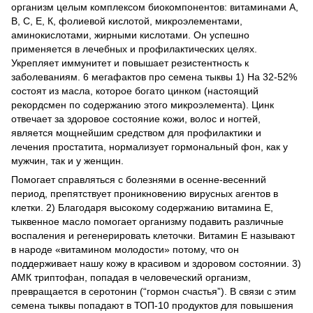
организм целым комплексом биокомпонентов: витаминами А,
В, С, Е, К, фолиевой кислотой, микроэлементами,
аминокислотами, жирными кислотами. Он успешно
применяется в лечебных и профилактических целях.
Укрепляет иммунитет и повышает резистентность к
заболеваниям. 6 мегафактов про семена тыквы 1) На 32-52%
состоят из масла, которое богато цинком (настоящий
рекордсмен по содержанию этого микроэлемента). Цинк
отвечает за здоровое состояние кожи, волос и ногтей,
является мощнейшим средством для профилактики и
лечения простатита, нормализует гормональный фон, как у
мужчин, так и у женщин.
Помогает справляться с болезнями в осенне-весенний
период, препятствует проникновению вирусных агентов в
клетки. 2) Благодаря высокому содержанию витамина Е,
тыквенное масло помогает организму подавить различные
воспаления и регенерировать клеточки. Витамин Е называют
в народе «витамином молодости» потому, что он
поддерживает нашу кожу в красивом и здоровом состоянии. 3)
АМК триптофан, попадая в человеческий организм,
превращается в серотонин (“гормон счастья”). В связи с этим
семена тыквы попадают в ТОП-10 продуктов для повышения