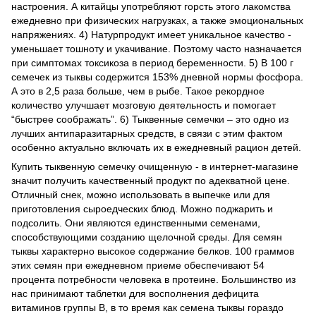
настроения. А китайцы употребляют горсть этого лакомства
ежедневно при физических нагрузках, а также эмоциональных
напряжениях. 4) Натурпродукт имеет уникальное качество -
уменьшает тошноту и укачивание. Поэтому часто назначается
при симптомах токсикоза в период беременности. 5) В 100 г
семечек из тыквы содержится 153% дневной нормы фосфора.
А это в 2,5 раза больше, чем в рыбе. Такое рекордное
количество улучшает мозговую деятельность и помогает
“быстрее соображать”. 6) Тыквенные семечки – это одно из
лучших антипаразитарных средств, в связи с этим фактом
особенно актуально включать их в ежедневный рацион детей.
Купить тыквенную семечку очищенную - в интернет-магазине
значит получить качественный продукт по адекватной цене.
Отличный снек, можно использовать в выпечке или для
приготовления сыроедческих блюд. Можно поджарить и
подсолить. Они являются единственными семенами,
способствующими созданию щелочной среды. Для семян
тыквы характерно высокое содержание белков. 100 граммов
этих семян при ежедневном приеме обеспечивают 54
процента потребности человека в протеине. Большинство из
нас принимают таблетки для восполнения дефицита
витаминов группы В, в то время как семена тыквы гораздо