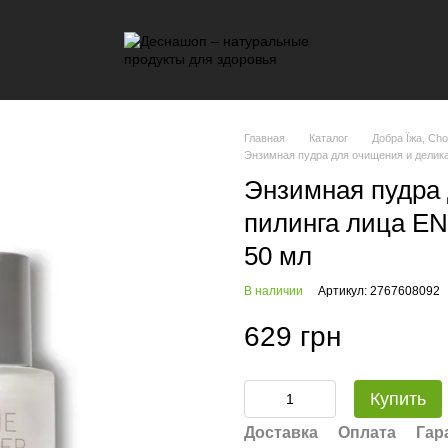
Главная
Каталог
Добра Їжа, Cho
Энзимная пудра для очищения и дели
Энзимная пудра 
пилинга лица 
50 мл
В наличии
Артикул: 2767608092
629 грн
Купить
Доставка
Оплата
Гар