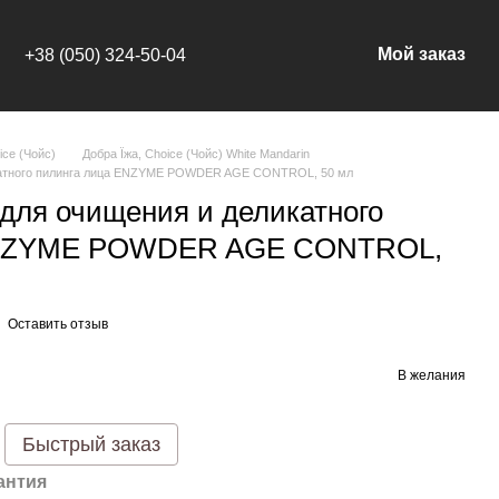
Мой заказ
+38 (050) 324-50-04
ice (Чойс)
Добра Їжа, Choice (Чойс) White Mandarin
катного пилинга лица ENZYME POWDER AGE CONTROL, 50 мл
для очищения и деликатного
ENZYME POWDER AGE CONTROL,
Оставить отзыв
В желания
Быстрый заказ
антия