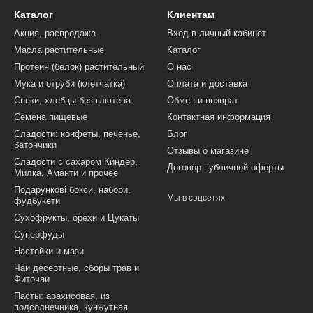
Каталог
Клиентам
Акция, распродажа
Вход в личный кабинет
Масла растительные
Каталог
Протеин (белок) растительный
О нас
Мука и отруби (клетчатка)
Оплата и доставка
Снеки, хлебцы без глютена
Обмен и возврат
Семена пищевые
Контактная информация
Сладости: конфеты, печенье,
Блог
батончики
Отзывы о магазине
Сладости с сахаром Киндер,
Договор публичной оферты
Милка, Аманти и прочее
Подарункові бокси, набори,
Мы в соцсетях
фудбукети
Сухофрукты, орехи и Цукаты
Суперфуды
Настойки и мази
Чаи десертные, сборы трав и
Фиточаи
Пасты: арахисовая, из
подсолнечника, кунжутная