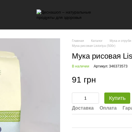
Главная
Каталог
Мука и отруби 
Мука рисовая Listoriya (500г)
Мука рисовая List
В наличии
Артикул: 346373573
91 грн
Купить
Доставка
Оплата
Гар