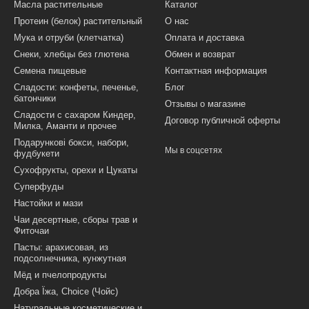
Масла растительные
Каталог
Протеин (белок) растительный
О нас
Мука и отруби (клетчатка)
Оплата и доставка
Снеки, хлебцы без глютена
Обмен и возврат
Семена пищевые
Контактная информация
Сладости: конфеты, печенье,
Блог
батончики
Отзывы о магазине
Сладости с сахаром Киндер,
Договор публичной оферты
Милка, Аманти и прочее
Подарункові бокси, набори,
Мы в соцсетях
фудбукети
Сухофрукты, орехи и Цукаты
Суперфуды
Настойки и мази
Чаи десертные, сборы трав и
Фиточаи
Пасты: арахисовая, из
подсолнечника, кунжутная
Мёд и пчелопродукты
Добра Їжа, Choice (Чойс)
Натуральные косметические и