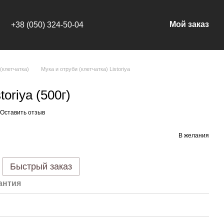
Мой заказ
+38 (050) 324-50-04
(клетчатка)
Мука и отруби (клетчатка) Listoriya
oriya (500г)
Оставить отзыв
В желания
Быстрый заказ
антия