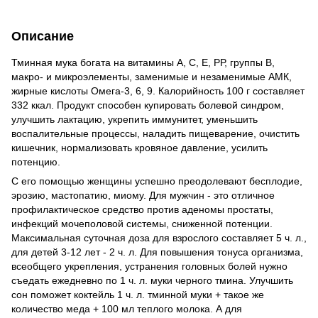
Описание
Тминная мука богата на витамины А, С, Е, РР, группы В,
макро- и микроэлементы, заменимые и незаменимые АМК,
жирные кислоты Омега-3, 6, 9. Калорийность 100 г составляет
332 ккал. Продукт способен купировать болевой синдром,
улучшить лактацию, укрепить иммунитет, уменьшить
воспалительные процессы, наладить пищеварение, очистить
кишечник, нормализовать кровяное давление, усилить
потенцию.
С его помощью женщины успешно преодолевают бесплодие,
эрозию, мастопатию, миому. Для мужчин - это отличное
профилактическое средство против аденомы простаты,
инфекций мочеполовой системы, сниженной потенции.
Максимальная суточная доза для взрослого составляет 5 ч. л.,
для детей 3-12 лет - 2 ч. л. Для повышения тонуса организма,
всеобщего укрепления, устранения головных болей нужно
съедать ежедневно по 1 ч. л. муки черного тмина. Улучшить
сон поможет коктейль 1 ч. л. тминной муки + такое же
количество меда + 100 мл теплого молока. А для