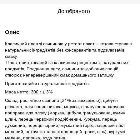
До обраного
Опис
Класичний плов зі свининою у реторт пакеті – готова страва з
натуральних інгредієнтів без консервантів та підсилювачів
смаку.
Плов, приготований за класичним рецептом із натуральних
продуктів. Поєднання рису, свинини та добірних спецій
створює неперевершений смак домашнього затишку.
Приготований з натуральних інгредієнтів.
Маса нетто: 300 г ± 3%
Склад: рис, м’ясо свинини (24% за закладкою), цибуля
ріпчаста, олія соняшникова, морква, сіль кухонна харчова,
приправа для плову (морква, цибуля гранульована, кумин
цілий, перець червоний подрібнений, куркума, перець
духмяний, перець чорний, мускатний горіх, лавровий лист
мелений, петрушка та інші прянощі й трави, сіль), куркума
мелена, паприка, вода питна.