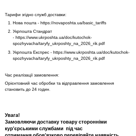
Тарифи згідно служб доставки:
Нова пошта -
https://novaposhta.ua/basic_tariffs
Укрпошта Стандрат
-
https://www.ukrposhta.ua/doc/kutochok-
spozhyvacha/taryfy_ukrposhty_na_2026_rik.pdf
Укрпошта Експрес -
https://www.ukrposhta.ua/doc/kutochok-
spozhyvacha/taryfy_ukrposhty_na_2026_rik.pdf
Час реалізації замовлення:
Орієнтовний час обробки та відправлення замовлення
становить до 24 годин.
Увага!
Замовляючи доставку товару сторонніми
кур'єрськими службами під час
отримання обов'язково перевіряйте наявність