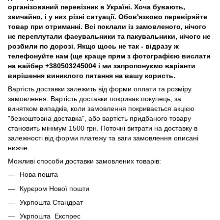
організований перевізник в Україні. Хоча бувають,
звичайно, і у них різні ситуації. Обов'язково перевіряйте
товар при отриманні. Всі поклали із замовленого, нічого
не переплутали фасувальники та пакувальники, нічого не
розбили по дорозі. Якщо щось не так - відразу ж
телефонуйте нам (ще краще прям з фотографією вислати
на вайбер +380503245004 і ми запропонуємо варіанти
вирішення виниклого питання на вашу користь.
Вартість доставки залежить від форми оплати та розміру
замовлення. Вартість доставки покриває покупець, за
винятком випадків, коли замовлення покривається акцією
"безкоштовна доставка", або вартість придбаного товару
становить мінімум 1500 грн. Поточні витрати на доставку в
залежності від форми платежу та ваги замовлення описані
нижче.
Можливі способи доставки замовлених товарів:
Нова пошта
Курєром Нової пошти
Укрпошта Стандрат
Укрпошта Експрес