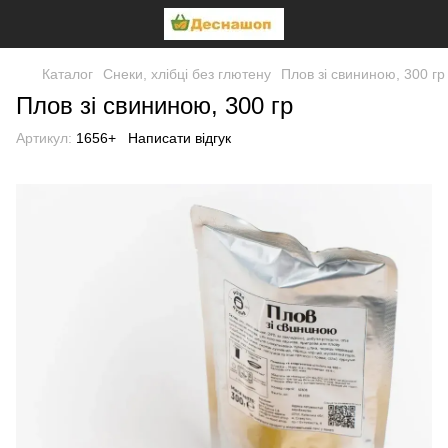
Каталог
Снеки, хлібці без глютену
Плов зі свининою, 300 гр
Плов зі свининою, 300 гр
Артикул:
1656+
Написати відгук